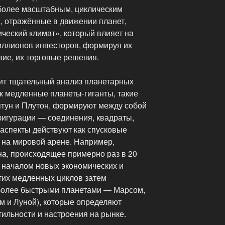
 более масштабным, циклическим
, отражённые в движении планет,
ческий климат», который влияет на
иллионов инвесторов, формируя их
твие, их торговые решения.
жит тщательный анализ планетарных
ак медленные планеты-гиганты, такие
птун и Плутон, формируют между собой
игурации — соединения, квадраты,
и аспекты действуют как спусковые
 на мировой арене. Например,
а, происходящее примерно раз в 20
с началом новых экономических и
этих медленных циклов затем
 более быстрыми планетами — Марсом,
м и Луной), которые определяют
ильности и настроения на рынке.