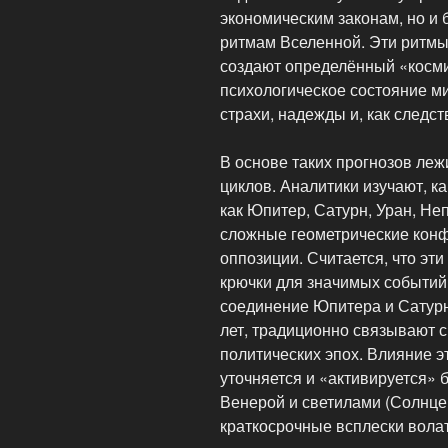
экономическим законам, но и
ритмам Вселенной. Эти ритмы
создают определённый «косми
психологическое состояние м
страхи, надежды и, как следс
В основе таких прогнозов ле
циклов. Аналитики изучают, к
как Юпитер, Сатурн, Уран, Не
сложные геометрические конф
оппозиции. Считается, что эт
крючки для значимых событий
соединение Юпитера и Сатурн
лет, традиционно связывают 
политических эпох. Влияние 
уточняется и «активируется»
Венерой и светилами (Солнце
краткосрочные всплески волат