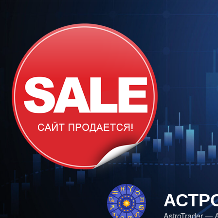
Перейти
к
содержимому
АСТР
AstroTrader —