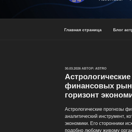
Главная страница
Блог ас
ОПУБЛИКОВАНО
30.03.2026
АВТОР:
ASTRO
Астрологические
финансовых рынк
горизонт эконом
Астрологические прогнозы ф
аналитический инструмент, ко
экономики. Его сторонники исх
подобно любому живому орган