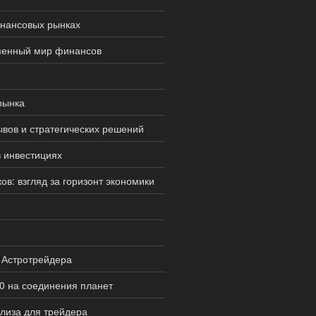
инансовых рынках
еменный мир финансов
рынка
ывов и стратегических решений
в инвестициях
в: взгляд за горизонт экономики
 Астротрейдера
0 на соединения планет
ализа для трейдера