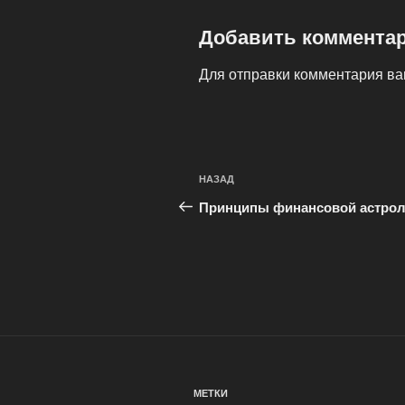
Добавить коммента
Для отправки комментария в
Навигация
Предыдущая
НАЗАД
по
запись:
Принципы финансовой астрол
записям
МЕТКИ