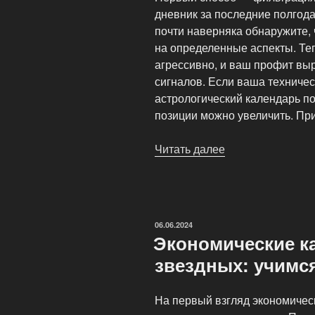
дневник за последние полгод
почти наверняка обнаружите,
на определенные аспекты. Теп
агрессивно, и ваш профит вы
сигналов. Если ваша техническ
астрологический календарь п
позиции можно увеличить. Пр
Читать далее
«5
способов
интегрировать
астрологию
в
ОПУБЛИКОВАНО
06.06.2024
вашу
Экономические к
торговую
звездных: учимс
стратегию»
На первый взгляд экономичес