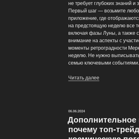
не требует глубоких знаний и 
Первый шаг — возьмите любой
приложение, где отображаютс
на предстоящую неделю все т
включая фазы Луны, а также 
внимание на аспекты с участи
моменты ретроградности Мерк
неделю. Не нужно выписывать 
семью ключевыми событиями
Читать далее
«Как
составить
личный
астрокалендарь
на
ОПУБЛИКОВАНО
06.06.2024
неделю:
Дополнительное 
пошаговое
почему топ-трей
руководство»
космическую пог