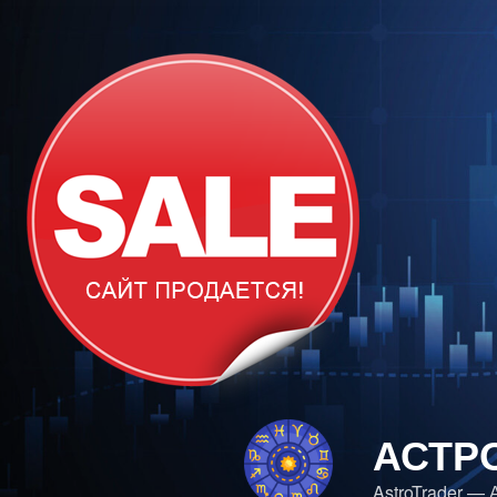
Перейти
к
содержимому
АСТР
AstroTrader —