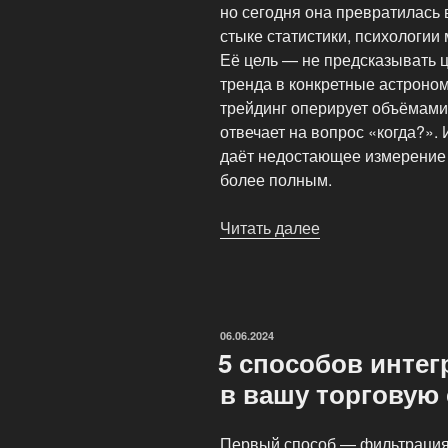
но сегодня она превратилась
стыке статистики, психологии
Её цель — не предсказывать ц
тренда в конкретные астроно
трейдинг оперирует объёмами
отвечает на вопрос «когда?».
даёт недостающее измерение 
более полным.
Читать далее
«Финансовая
астрология:
новый
горизонт
анализа
ОПУБЛИКОВАНО
06.06.2024
для
5 способов инте
трейдера»
в вашу торговую
Первый способ — фильтрация 