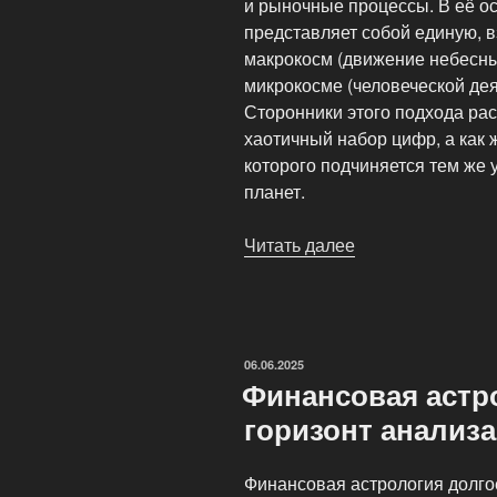
и рыночные процессы. В её ос
представляет собой единую, в
макрокосм (движение небесны
микрокосме (человеческой дея
Сторонники этого подхода ра
хаотичный набор цифр, а как
которого подчиняется тем же
планет.
Читать далее
«Принципы
финансовой
астрологии»
ОПУБЛИКОВАНО
06.06.2025
Финансовая астр
горизонт анализа
Финансовая астрология долгое