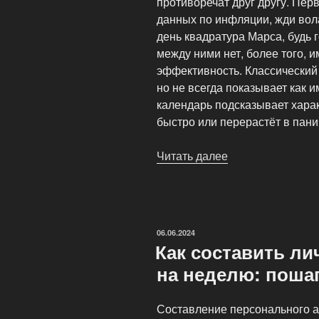
противоречат друг другу. Пер
данных по инфляции, жди вола
день квадратура Марса, будь 
между ними нет, более того,
эффективность. Классический
но не всегда показывает как 
календарь подсказывает харак
быстро или перерастёт в пани
Читать далее
«Экономические
календари
против
звездных:
учимся
ОПУБЛИКОВАНО
06.06.2024
комбинировать»
Как составить л
на неделю: поша
Составление персонального а