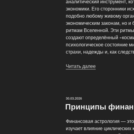
аналитический инструмент, ко
экономики. Его сторонники исх
подобно любому живому орган
экономическим законам, но и
ритмам Вселенной. Эти ритмы
создают определённый «косми
психологическое состояние м
страхи, надежды и, как следс
Читать далее
«Астрологически
прогнозы
финансовых
рынков:
взгляд
ОПУБЛИКОВАНО
30.03.2026
за
Принципы финан
горизонт
экономики»
Финансовая астрология — это
изучает влияние циклических 