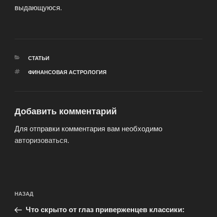
выдающуюся.
РУБРИКИ
СТАТЬИ
МЕТКИ
ФИНАНСОВАЯ АСТРОЛОГИЯ
Добавить комментарий
Для отправки комментария вам необходимо
авторизоваться
.
Навигация
Предыдущая
НАЗАД
по
запись:
записям
Что скрыто от глаз приверженцев классики: