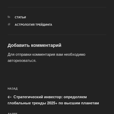
РУБРИКИ
СТАТЬИ
МЕТКИ
АСТРОЛОГИЯ ТРЕЙДИНГА
Добавить комментарий
Для отправки комментария вам необходимо
авторизоваться
.
Навигация
Предыдущая
НАЗАД
по
запись:
записям
Стратегический инвестор: определяем
глобальные тренды 2025+ по высшим планетам
ДАЛЕЕ